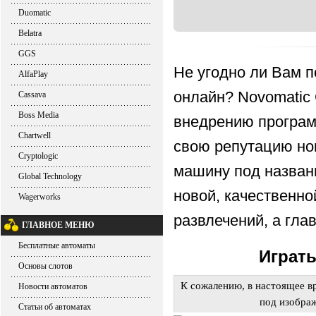
Duomatic
Belatra
GGS
Не угодно ли Вам п
AlfaPlay
онлайн? Novomatic 
Cassava
Boss Media
внедрению програм
Chartwell
свою репутацию но
Cryptologic
машину под названи
Global Technology
новой, качественно
Wagerworks
развлечений, а гла
ГЛАВНОЕ МЕНЮ
Бесплатные автоматы
Играть
Основы слотов
К сожалению, в настоящее в
Новости автоматов
под изображ
Статьи об автоматах