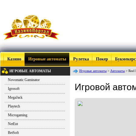
Казино
Игровые автоматы
Рулетка
Покер
Букмекерс
ИГРОВЫЕ АВТОМАТЫ
Игровые автоматы
>
Автоматы
> Reel 
Novomatic Gaminator
Игровой автом
Igrosoft
MegaJack
Playtech
Microgaming
NetEnt
BetSoft