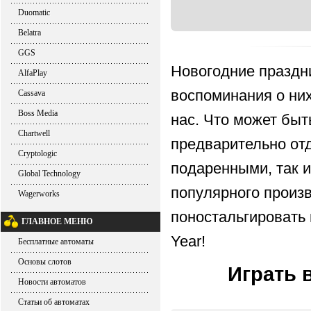
Duomatic
Belatra
GGS
Новогодние праздни
AlfaPlay
воспоминания о ни
Cassava
Boss Media
нас. Что может быт
Chartwell
предварительно отд
Cryptologic
подаренными, так 
Global Technology
популярного произ
Wagerworks
поностальгировать 
ГЛАВНОЕ МЕНЮ
Year!
Бесплатные автоматы
Основы слотов
Играть 
Новости автоматов
Статьи об автоматах