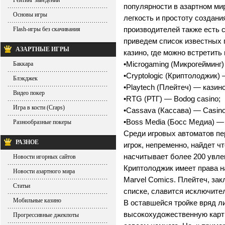
Рейтинг заведений
популярности в азартном ми
Основы игры
легкость и простоту создани
Flash-игры без скачивания
производителей также есть 
приведем список известных 
АЗАРТНЫЕ ИГРЫ
казино, где можно встретить
Баккара
•Microgaming (Микрогейминг
•Cryptologic (Криптолоджик) 
Блэкджек
•Playtech (Плейтеч) — казино
Видео покер
•RTG (РТГ) — Bodog casino;
Игра в кости (Craps)
•Cassava (Кассава) — Casino
•Boss Media (Босс Медиа) — 
Разнообразные покеры
Среди игровых автоматов п
РАЗНОЕ
игрок, непременно, найдет ч
насчитывает более 200 увле
Новости игорных сайтов
Криптолоджик имеет права н
Новости азартного мира
Marvel Comics. Плейтеч, за
Статьи
списке, славится исключите
Мобильные казино
В оставшейся тройке вряд л
высокохудожественную карти
Прогрессивные джекпоты