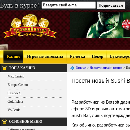
Будь в курсе!
Казино
Игровые автоматы
Рулетка
Покер
Букмекерс
ТОП-5 КАЗИНО
Главная
>
Новости онлайн казино
> Пос
Max Casino
Посети новый Sushi Ba
Europa Casino
Casino-X
Goldfishka
Разработчики из Betsoft дав
сфере 3D игровых автоматов
Va-Bank
Sushi Bar, лишь подтверждае
ОСНОВНОЕ МЕНЮ
Как обычно, разработчики в