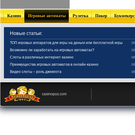
Казино
Игровые автоматы
Рулетка
Покер
Букмекерс
Новые статьи:
ТОП игровых аппаратов для игры на деньги или бесплатной игры
08
без регистрации
Возможно ли заработать на игровых автоматах?
08
Слоты в различных интернет казино
08
Преимущества игровых автоматов в онлайн казино
08
Видео слоты – роль джекпота
08
casinopus.com