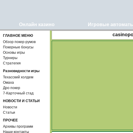
Онлайн казино
Игровые автомат
саsinopo
ГЛАВНОЕ МЕНЮ
Обзор покер-румов
Покерные бонусы
Основы игры
Турниры
Стратегия
Разновидности игры
Техасский холдем
Омаха
Дро покер
7-Карточный стад
НОВОСТИ И СТАТЬИ
Новости
Статьи
ПРОЧЕЕ
Архивы программ
Наши контакты