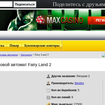
Поделитесь с друзья
тка
Покер
Букмекерские конторы
ровые автоматы
>
Автоматы
> Fairy Land 2
овой автомат Fairy Land 2
Другие названия:
Лягушки 2
Производитель:
Belatra
Кол-во барабанов:
5
Кол-во линий:
9
Макс выигрыш:
22500