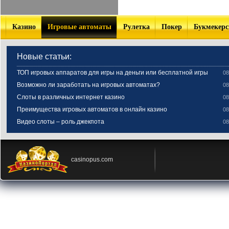
Казино
Игровые автоматы
Рулетка
Покер
Букмекерс
Новые статьи:
ТОП игровых аппаратов для игры на деньги или бесплатной игры
08
без регистрации
Возможно ли заработать на игровых автоматах?
08
Слоты в различных интернет казино
08
Преимущества игровых автоматов в онлайн казино
08
Видео слоты – роль джекпота
08
casinopus.com