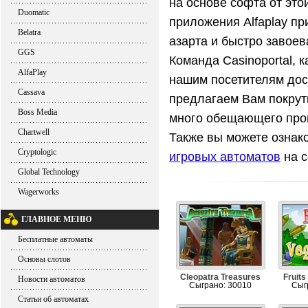
на основе софта от этой
Duomatic
приложения Alfaplay п
Belatra
азарта и быстро завое
GGS
Команда Casinoportal, к
AlfaPlay
нашим посетителям дос
Cassava
предлагаем Вам покрут
Boss Media
много обещающего про
Chartwell
Также вы можете ознак
Cryptologic
игровых автоматов
на с
Global Technology
Wagerworks
ГЛАВНОЕ МЕНЮ
Бесплатные автоматы
Основы слотов
Cleopatra Treasures
Fruits
Новости автоматов
Сыграно: 30010
Сыг
Статьи об автоматах