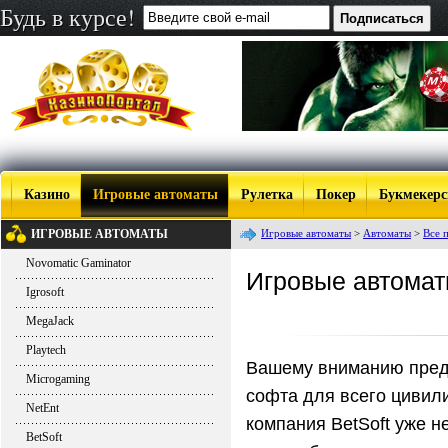
Будь в курсе!
Казино
Игровые автоматы
Рулетка
Покер
Букмекерс
ИГРОВЫЕ АВТОМАТЫ
Игровые автоматы
>
Автоматы
>
Все 
Novomatic Gaminator
Игровые автоматы
Igrosoft
MegaJack
Playtech
Вашему вниманию пред
Microgaming
софта для всего цивил
NetEnt
компания BetSoft уже н
BetSoft