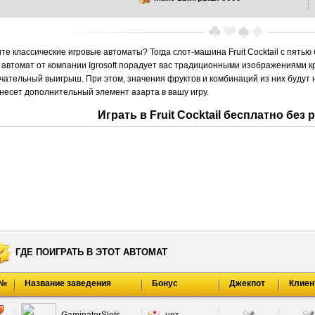
те классические игровые автоматы? Тогда слот-машина Fruit Cocktail с пятью
 автомат от компании Igrosoft порадует вас традиционными изображениями к
чательный выигрыш. При этом, значения фруктов и комбинаций из них будут н
внесет дополнительный элемент азарта в вашу игру.
Играть в Fruit Cocktail бесплатно без
ГДЕ ПОИГРАТЬ В ЭТОТ АВТОМАТ
№
Название заведения
Бонус
Джекпот
Клиен