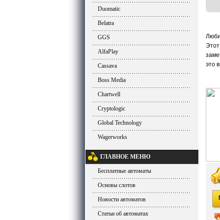
Duomatic
Belatra
Люби
GGS
Этот
AlfaPlay
заме
это 
Cassava
Boss Media
Chartwell
Cryptologic
Global Technology
Wagerworks
ГЛАВНОЕ МЕНЮ
Бесплатные автоматы
Основы слотов
Новости автоматов
Статьи об автоматах