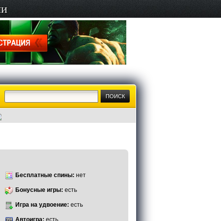
ми
ПОИСК
Бесплатные спины:
нет
Бонусные игры:
есть
Игра на удвоение:
есть
Автоигра:
есть