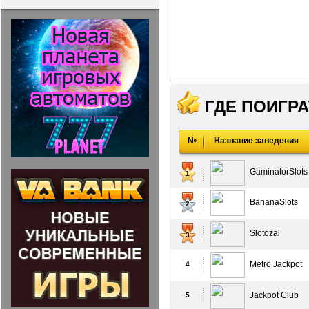
ГДЕ ПОИГРА
№
Название заведения
GaminatorSlots
1
BananaSlots
2
Slotozal
3
Metro Jackpot
4
Jackpot Club
5