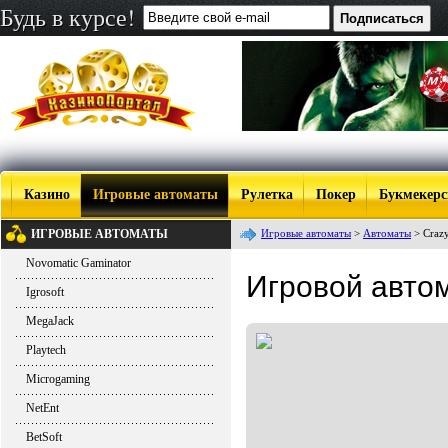
Будь в курсе!
Казино
Игровые автоматы
Рулетка
Покер
Букмекерс
ИГРОВЫЕ АВТОМАТЫ
Игровые автоматы
>
Автоматы
> Craz
Novomatic Gaminator
Игровой авто
Igrosoft
MegaJack
Playtech
Microgaming
NetEnt
BetSoft