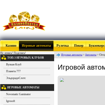
Казино
Игровые автоматы
Рулетка
Покер
Букмекерс
Не ленись! Поделись!
Игровые автоматы
>
Автоматы
> Cleop
ТОП-3 ИГРОВЫХ КЛУБОВ
Вулкан Клуб
Игровой автом
Планета 777
ЭльдорадоСлотс
ИГРОВЫЕ АВТОМАТЫ
Novomatic Gaminator
Igrosoft