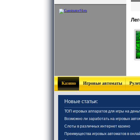
Лег
Казино
Игровые автоматы
Руле
Новые статьи:
ТОП игровых аппаратов для игры на день
без регистрации
Возможно ли заработать на игровых авто
Слоты в различных интернет казино
Преимущества игровых автоматов в онла