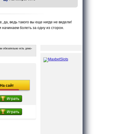
да, ведь такого вы еще нигде не видели!
 и начинаем болеть за одну из сторон.
м обязательно есть демо-
На сайт