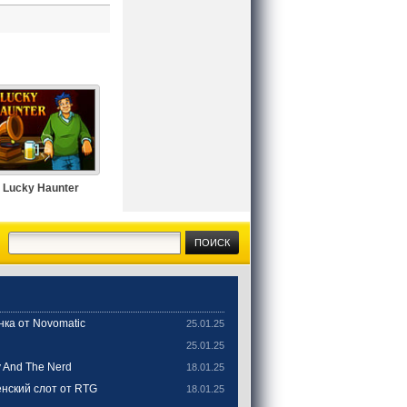
Lucky Haunter
ПОИСК
нка от Novomatic
25.01.25
25.01.25
y And The Nerd
18.01.25
енский слот от RTG
18.01.25