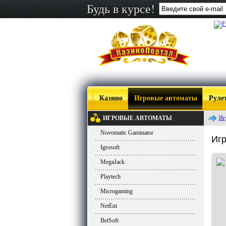
Будь в курсе!
Казино
Игровые автоматы
Руле
ИГРОВЫЕ АВТОМАТЫ
Иг
Novomatic Gaminator
Игр
Igrosoft
MegaJack
Playtech
Microgaming
NetEnt
BetSoft