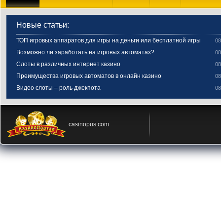
Новые статьи:
ТОП игровых аппаратов для игры на деньги или бесплатной игры
08
без регистрации
Возможно ли заработать на игровых автоматах?
08
Слоты в различных интернет казино
08
Преимущества игровых автоматов в онлайн казино
08
Видео слоты – роль джекпота
08
casinopus.com