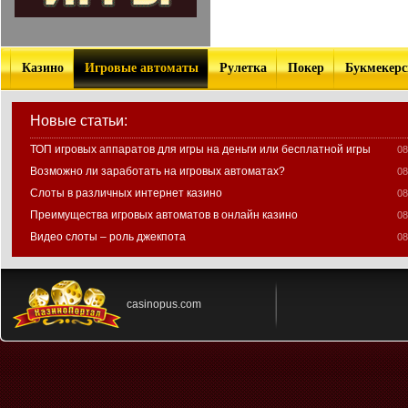
Казино
Игровые автоматы
Рулетка
Покер
Букмекерс
Новые статьи:
ТОП игровых аппаратов для игры на деньги или бесплатной игры
08
без регистрации
Возможно ли заработать на игровых автоматах?
08
Слоты в различных интернет казино
08
Преимущества игровых автоматов в онлайн казино
08
Видео слоты – роль джекпота
08
casinopus.com