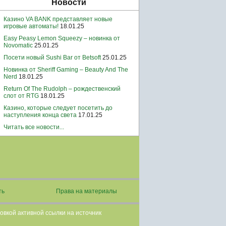
Новости
Казино VA BANK представляет новые
игровые автоматы!
18.01.25
Easy Peasy Lemon Squeezy – новинка от
Novomatic
25.01.25
Посети новый Sushi Bar от Betsoft
25.01.25
Новинка от Sheriff Gaming – Beauty And The
Nerd
18.01.25
Return Of The Rudolph – рождественский
слот от RTG
18.01.25
Казино, которые следует посетить до
наступления конца света
17.01.25
Читать все новости...
ть
Права на материалы
овкой активной ссылки на источник