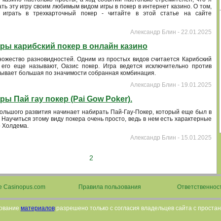
ать эту игру своим любимым видом игры в покер в интернет казино. О том,
 играть в трехкарточный покер - читайте в этой статье на сайте
Александр Блин - 22.01.2025
ры карибский покер в онлайн казино
ожество разновидностей. Одним из простых видов считается Карибский
к его еще называют, Оазис покер. Игра ведется исключительно против
рывает большая по значимости собранная комбинация.
Александр Блин - 19.01.2025
ры Пай гау покер (Pai Gow Poker).
ольшого развития начинает набирать Пай-Гау-Покер, который еще был в
 Научиться этому виду покера очень просто, ведь в нем есть характерные
 Холдема.
Александр Блин - 15.01.2025
1
2
е Casinopus.com
Правила пользования
Ответственнос
рование
материалов
разрешено только с согласия владельцев сайта с простан