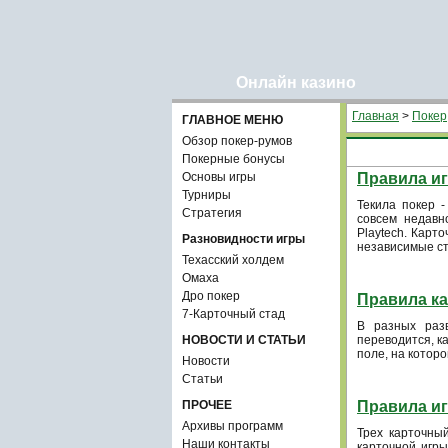
Онлайн казино
Главная
>
Покер
ГЛАВНОЕ МЕНЮ
Обзор покер-румов
Покерные бонусы
Основы игры
Правила иг
Турниры
Текила покер -
Стратегия
совсем недавн
Playtech. Карт
Разновидности игры
независимые ст
Техасский холдем
Омаха
Дро покер
Правила к
7-Карточный стад
В разных раз
НОВОСТИ И СТАТЬИ
переводится, к
поле, на которо
Новости
Статьи
ПРОЧЕЕ
Правила иг
Архивы программ
Трех карточны
Наши контакты
карточной игры