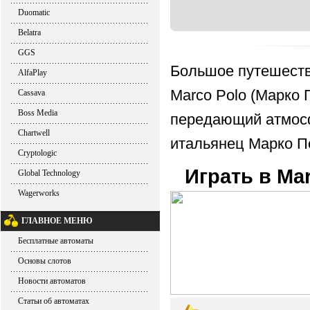
Duomatic
Belatra
GGS
Большое путешеств
AlfaPlay
Marco Polo (Марко 
Cassava
Boss Media
передающий атмосф
Chartwell
итальянец Марко П
Cryptologic
Играть в Ma
Global Technology
Wagerworks
ГЛАВНОЕ МЕНЮ
Бесплатные автоматы
Основы слотов
Новости автоматов
Статьи об автоматах