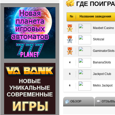
ГДЕ ПОИГРА
№
Название заведения
Maxbet Casino
1
Slotozal
2
GaminatorSlots
3
BananaSlots
4
Jackpot Club
5
Metro Jackpot
6
ОБЗОР
ОТЗЫВЫ