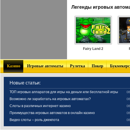
Легенды игровых автом
Fairy Land 2
Казино
Игровые автоматы
Рулетка
Покер
Букмекерс
Новые статьи:
ТОП игровых аппаратов для игры на деньги или бесплатной игры
08
без регистрации
Возможно ли заработать на игровых автоматах?
08
Слоты в различных интернет казино
08
Преимущества игровых автоматов в онлайн казино
08
Видео слоты – роль джекпота
08