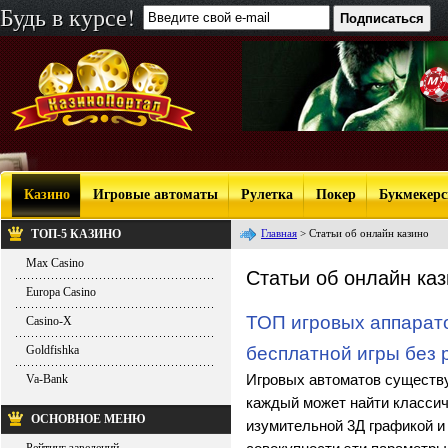
Будь в курсе!
Казино
Игровые автоматы
Рулетка
Покер
Букмекерс
ТОП-5 КАЗИНО
Главная
> Статьи об онлайн казино
Max Casino
Статьи об онлайн ка
Europa Casino
ТОП игровых аппарато
Casino-X
бесплатной игры без 
Goldfishka
Va-Bank
Игровых автоматов существу
каждый может найти классич
ОСНОВНОЕ МЕНЮ
изумительной 3Д графикой и