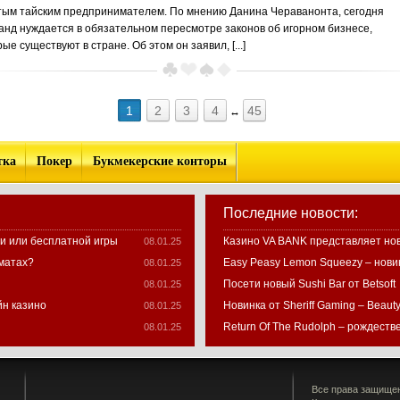
тым тайским предпринимателем. По мнению Данина Чераванонта, сегодня
анд нуждается в обязательном пересмотре законов об игорном бизнесе,
ые существуют в стране. Об этом он заявил, [...]
1
2
3
4
45
↔
тка
Покер
Букмекерские конторы
Последние новости:
ги или бесплатной игры
Казино VA BANK представляет но
08.01.25
матах?
Easy Peasy Lemon Squeezy – нови
08.01.25
Посети новый Sushi Bar от Betsoft
08.01.25
йн казино
Новинка от Sheriff Gaming – Beaut
08.01.25
Return Of The Rudolph – рождеств
08.01.25
Все права защищен