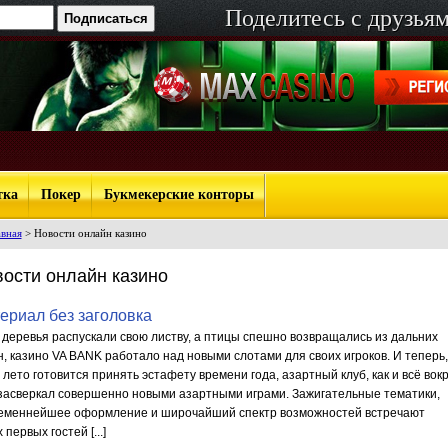
Поделитесь с друзья
тка
Покер
Букмекерские конторы
авная
> Новости онлайн казино
ости онлайн казино
ериал без заголовка
 деревья распускали свою листву, а птицы спешно возвращались из дальних
н, казино VA BANK работало над новыми слотами для своих игроков. И теперь,
 лето готовится принять эстафету времени года, азартный клуб, как и всё вокр
 засверкал совершенно новыми азартными играми. Зажигательные тематики,
еменнейшее оформление и широчайший спектр возможностей встречают
 первых гостей [...]