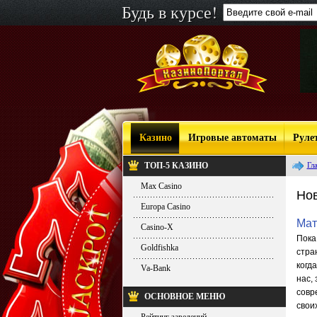
Будь в курсе!
Казино
Игровые автоматы
Руле
ТОП-5 КАЗИНО
Гл
Max Casino
Нов
Europa Casino
Мат
Casino-X
Пока
Goldfishka
стра
когда
Va-Bank
нас,
совр
ОСНОВНОЕ МЕНЮ
своих