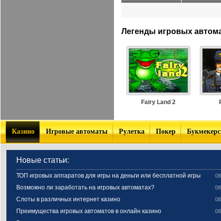
Легенды игровых автом
Fairy Land 2
Казино
Игровые автоматы
Рулетка
Покер
Букмекерс
Новые статьи:
ТОП игровых аппаратов для игры на деньги или бесплатной игры
08
без регистрации
Возможно ли заработать на игровых автоматах?
08
Слоты в различных интернет казино
08
Преимущества игровых автоматов в онлайн казино
08