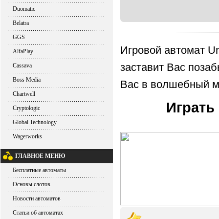
Duomatic
Belatra
GGS
Игровой автомат Un
AlfaPlay
заставит Вас позаб
Cassava
Boss Media
Вас в волшебный м
Chartwell
Играть 
Cryptologic
Global Technology
Wagerworks
ГЛАВНОЕ МЕНЮ
Бесплатные автоматы
Основы слотов
Новости автоматов
Статьи об автоматах