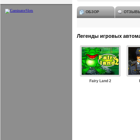
ОБЗОР
ОТЗЫВЫ
Легенды игровых автом
Fairy Land 2