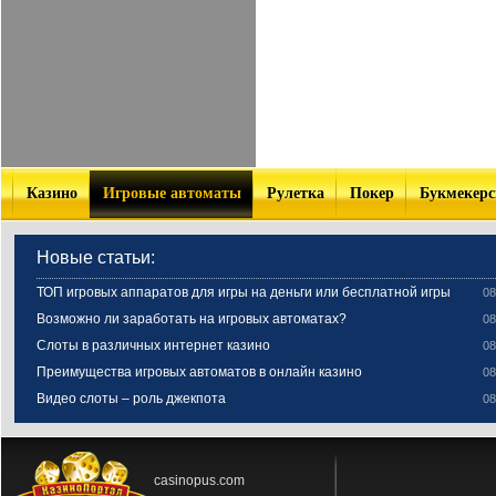
Казино
Игровые автоматы
Рулетка
Покер
Букмекерс
Новые статьи:
ТОП игровых аппаратов для игры на деньги или бесплатной игры
08
без регистрации
Возможно ли заработать на игровых автоматах?
08
Слоты в различных интернет казино
08
Преимущества игровых автоматов в онлайн казино
08
Видео слоты – роль джекпота
08
casinopus.com