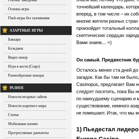
Рейтинг заведений
точнейший календарь, котор
Основы игры
вперед, в том числе – их со
Flash-игры без скачивания
многие жители разных стран 
произойдет тотальный колла
АЗАРТНЫЕ ИГРЫ
скептических сердцах зарод
Баккара
Вами знаем… =)
Блэкджек
Видео покер
Он самый. Предвестник бу
Игра в кости (Craps)
Осталось менее ста дней до
Разнообразные покеры
загадок. Как бы там ни было
Casinopus, предлагает Вам 
РАЗНОЕ
следует посетить, пока Вы н
Новости игорных сайтов
по наихудшему сценарию и 
существование, немного аза
Новости азартного мира
не помешают. Итак, что мы
Статьи
Мобильные казино
1) Пьедестал лидеро
Прогрессивные джекпоты
Europa Casino