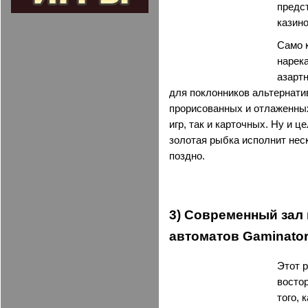
предс
казино
Само 
нарек
азарт
для поклонников альтернатив
прорисованных и отлаженных
игр, так и карточных. Ну и ц
золотая рыбка исполнит нес
поздно.
3) Современный зал
автоматов Gaminator
Этот р
восто
того, 