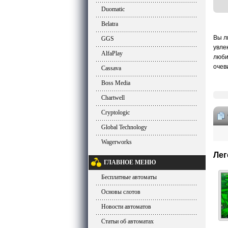
Duomatic
Belatra
Вы л
GGS
увле
AlfaPlay
люби
очев
Cassava
Boss Media
Chartwell
Cryptologic
Global Technology
Wagerworks
Лег
ГЛАВНОЕ МЕНЮ
Бесплатные автоматы
Основы слотов
Новости автоматов
Статьи об автоматах