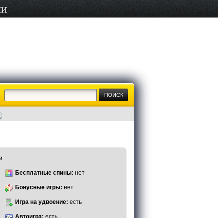
ми
ПОИСК
и
Бесплатные спины:
нет
Бонусные игры:
нет
Игра на удвоение:
есть
Автоигра:
есть