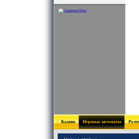
Казино
Игровые автоматы
Руле