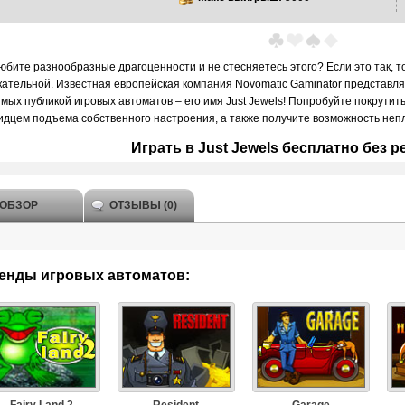
юбите разнообразные драгоценности и не стесняетесь этого? Если это так, 
кательной. Известная европейская компания Novomatic Gaminator представля
мых публикой игровых автоматов – его имя Just Jewels! Попробуйте покрути
идцем подъема собственного настроения, а также получите возможность неп
Играть в Just Jewels бесплатно без 
ОБЗОР
ОТЗЫВЫ (0)
енды игровых автоматов: