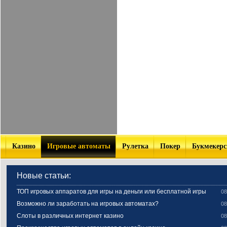
Казино
Игровые автоматы
Рулетка
Покер
Букмекерс
Новые статьи:
ТОП игровых аппаратов для игры на деньги или бесплатной игры
08
без регистрации
Возможно ли заработать на игровых автоматах?
08
Слоты в различных интернет казино
08