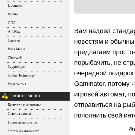
Duomatic
Belatra
GGS
Вам надоел станда
AlfaPlay
новостям и обычны
Cassava
Boss Media
предлагаем просто-
Chartwell
порыбачить, не отр
Cryptologic
очередной подарок
Global Technology
Gaminator, потому 
Wagerworks
игровой автомат, п
ГЛАВНОЕ МЕНЮ
отправиться на рыб
Бесплатные автоматы
Основы слотов
пополнить свой ин
Новости автоматов
Иг
Статьи об автоматах