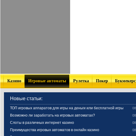
Казино
Игровые автоматы
Рулетка
Покер
Букмекерс
Новые статьи:
ТОП игровых аппаратов для игры на деньги или бесплатной игры
08
без регистрации
Возможно ли заработать на игровых автоматах?
08
Слоты в различных интернет казино
08
Преимущества игровых автоматов в онлайн казино
08