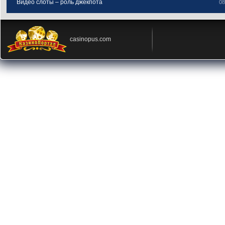
Видео слоты – роль джекпота
08
casinopus.com