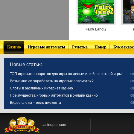
Fairy Land 2
Казино
Игровые автоматы
Рулетка
Покер
Букмекерс
Новые статьи:
ТОП игровых аппаратов для игры на деньги или бесплатной игры
08
без регистрации
Возможно ли заработать на игровых автоматах?
08
Слоты в различных интернет казино
08
Преимущества игровых автоматов в онлайн казино
08
Видео слоты – роль джекпота
08
casinopus.com