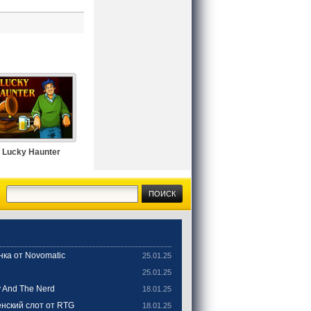
Lucky Haunter
ПОИСК
нка от Novomatic
25.01.25
25.01.25
y And The Nerd
18.01.25
енский слот от RTG
18.01.25