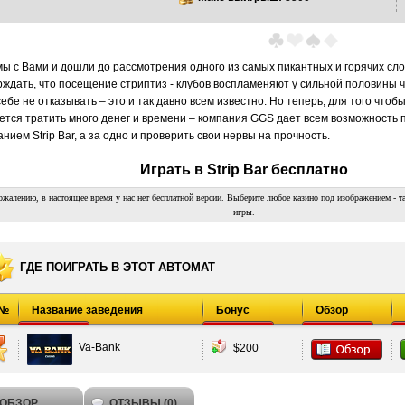
мы с Вами и дошли до рассмотрения одного из самых пикантных и горячих сл
рждать, что посещение стриптиз - клубов воспламеняют у сильной половины ч
себе не отказывать – это и так давно всем известно. Но теперь, для того что
ется тратить много денег и времени – компания GGS дает всем возможность 
нием Strip Bar, а за одно и проверить свои нервы на прочность.
Играть в Strip Bar бесплатно
ожалению, в настоящее время у нас нет бесплатной версии. Выберите любое казино под изображением - та
игры.
ГДЕ ПОИГРАТЬ В ЭТОТ АВТОМАТ
№
Название заведения
Бонус
Обзор
Va-Bank
$200
ОБЗОР
ОТЗЫВЫ (0)