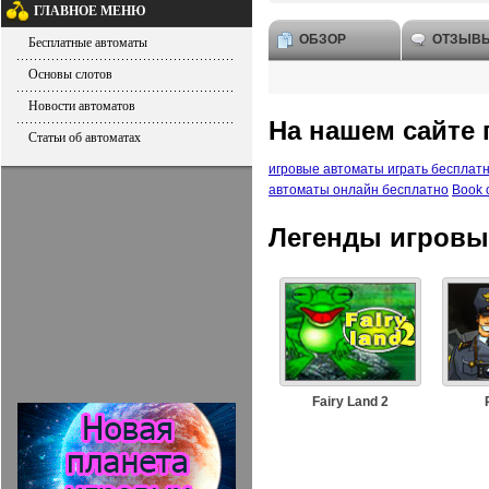
ГЛАВНОЕ МЕНЮ
ОБЗОР
ОТЗЫВЫ
Бесплатные автоматы
Основы слотов
Новости автоматов
На нашем сайте 
Статьи об автоматах
игровые автоматы играть бесплат
автоматы онлайн бесплатно
Book 
Легенды игровы
Fairy Land 2