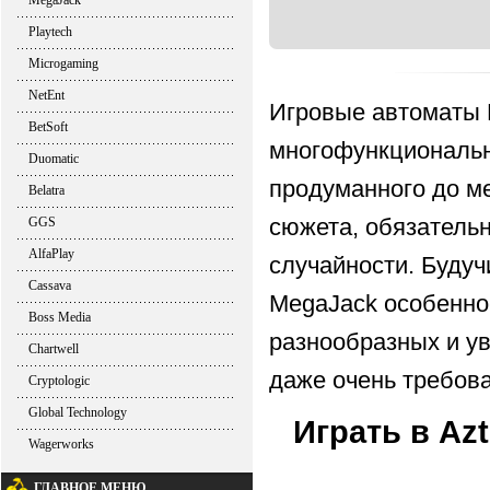
MegaJack
Playtech
Microgaming
NetEnt
Игровые автоматы 
BetSoft
многофункциональн
Duomatic
продуманного до ме
Belatra
сюжета, обязатель
GGS
AlfaPlay
случайности. Буду
Cassava
MegaJack особенно
Boss Media
разнообразных и ув
Chartwell
даже очень требов
Cryptologic
Global Technology
Играть в Az
Wagerworks
ГЛАВНОЕ МЕНЮ