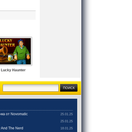
Lucky Haunter
ПОИСК
нка от Novomatic
25.01.25
25.01.25
y And The Nerd
18.01.25