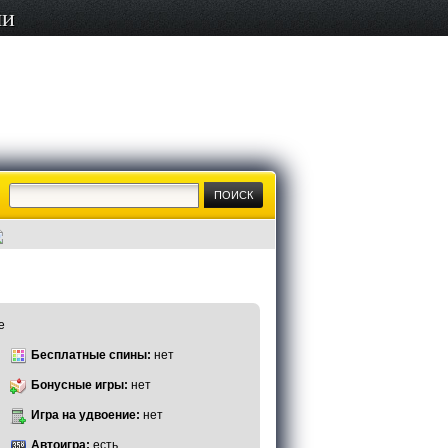
ми
ПОИСК
е
Бесплатные спины:
нет
Бонусные игры:
нет
Игра на удвоение:
нет
Автоигра:
есть