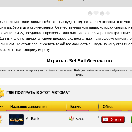
мы являемся капитанами собственных суден под названием «жизнь» и самосто
дим айсберги для столкновения. Отечественная компания, которая специали
печения, GGS, предлагает провести Ваш личный лайнер через нейтральные в
. Данный слот отличается своей щедростью, нестандартным оформлением и в
 лишнем. Не стоит пренебрегать такой возможностью – ведь на кону стоят на
о желать настоящему моряку…
Играть в Set Sail бесплатно
ожалению, в настоящее время у нас нет бесплатной версии. Выберите любое казино под изображением - та
игры.
ГДЕ ПОИГРАТЬ В ЭТОТ АВТОМАТ
№
Название заведения
Бонус
Обзор
Va-Bank
$200