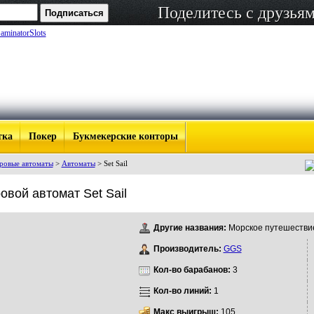
Поделитесь с друзья
тка
Покер
Букмекерские конторы
ровые автоматы
>
Автоматы
> Set Sail
овой автомат Set Sail
Другие названия:
Морское путешестви
Производитель:
GGS
Кол-во барабанов:
3
Кол-во линий:
1
Макс выигрыш:
105