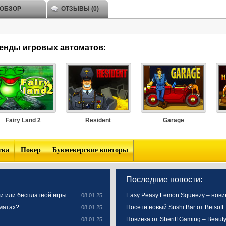
ОБЗОР
ОТЗЫВЫ (0)
енды игровых автоматов:
Fairy Land 2
Resident
Garage
тка
Покер
Букмекерские конторы
Последние новости:
ги или бесплатной игры
Easy Peasy Lemon Squeezy – нови
08.01.25
матах?
Посети новый Sushi Bar от Betsoft
08.01.25
Новинка от Sheriff Gaming – Beaut
08.01.25