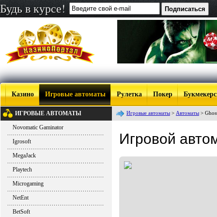
Будь в курсе!
Казино
Игровые автоматы
Рулетка
Покер
Букмекерс
ИГРОВЫЕ АВТОМАТЫ
Игровые автоматы
>
Автоматы
> Ghost
Novomatic Gaminator
Игровой автом
Igrosoft
MegaJack
Playtech
Microgaming
NetEnt
BetSoft