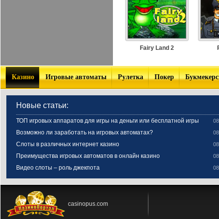
Fairy Land 2
Казино
Игровые автоматы
Рулетка
Покер
Букмекерс
Новые статьи:
ТОП игровых аппаратов для игры на деньги или бесплатной игры
08
без регистрации
Возможно ли заработать на игровых автоматах?
08
Слоты в различных интернет казино
08
Преимущества игровых автоматов в онлайн казино
08
Видео слоты – роль джекпота
08
casinopus.com