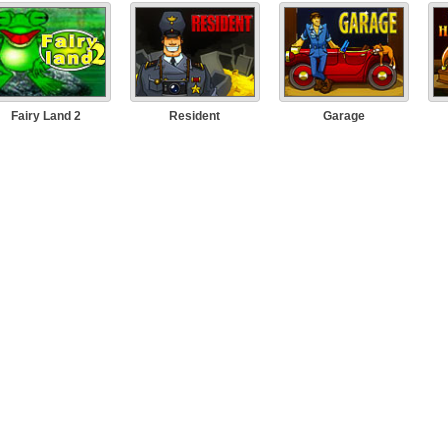
Fairy Land 2
Resident
Garage