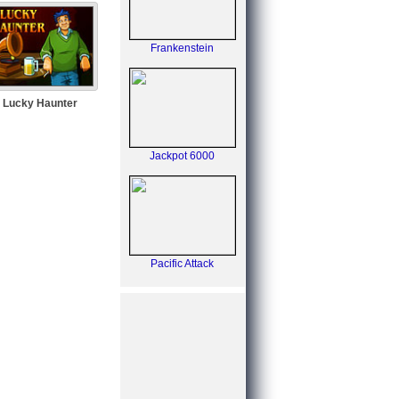
Frankenstein
Lucky Haunter
Jackpot 6000
Pacific Attack