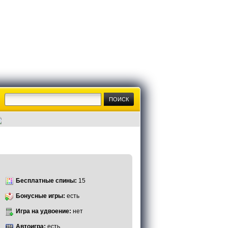
ПОИСК
Бесплатные спины:
15
Бонусные игры:
есть
Игра на удвоение:
нет
Автоигра:
есть