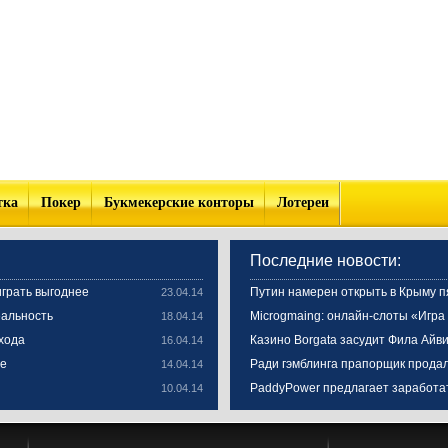
тка
Покер
Букмекерские конторы
Лотереи
Последние новости:
играть выгоднее
Путин намерен открыть в Крыму п
23.04.14
еальность
Microgmaing: онлайн-слоты «Игра
18.04.14
охода
Казино Borgata засудит Фила Айви 
16.04.14
миллионов в баккара
ее
Ради гэмблинга прапорщик прода
14.04.14
PaddyPower предлагает заработа
10.04.14
«Игры престолов»