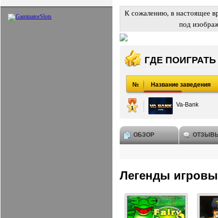
К сожалению, в настоящее в
под изображ
ГДЕ ПОИГРАТЬ
№
Название заведения
Va-Bank
1
ОБЗОР
ОТЗЫВЫ
Легенды игровы