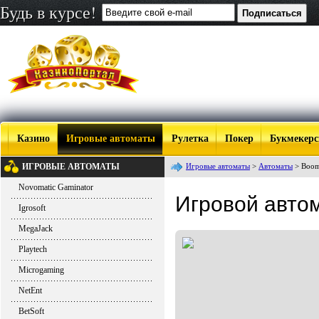
Будь в курсе!
Казино
Игровые автоматы
Рулетка
Покер
Букмекерс
ИГРОВЫЕ АВТОМАТЫ
Игровые автоматы
>
Автоматы
> Boom
Novomatic Gaminator
Игровой автом
Igrosoft
MegaJack
Playtech
Microgaming
NetEnt
BetSoft