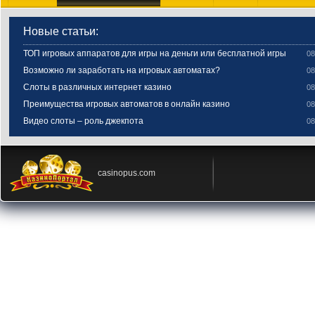
Новые статьи:
ТОП игровых аппаратов для игры на деньги или бесплатной игры
08
без регистрации
Возможно ли заработать на игровых автоматах?
08
Слоты в различных интернет казино
08
Преимущества игровых автоматов в онлайн казино
08
Видео слоты – роль джекпота
08
casinopus.com