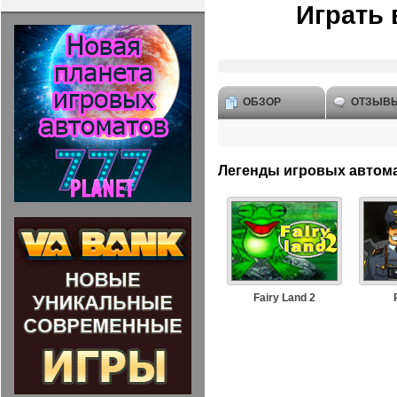
Играть 
ОБЗОР
ОТЗЫВЫ
Легенды игровых автом
Fairy Land 2