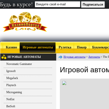
Будь в курсе!
Казино
Игровые автоматы
Рулетка
Покер
Букмекерс
ИГРОВЫЕ АВТОМАТЫ
Игровые автоматы
>
Автоматы
> The 
Novomatic Gaminator
Игровой автом
Igrosoft
MegaJack
Playtech
Microgaming
NetEnt
BetSoft