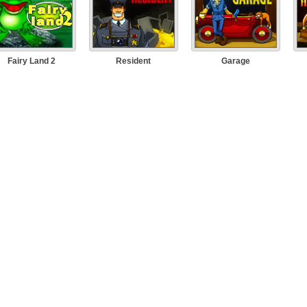
Fairy Land 2
Resident
Garage