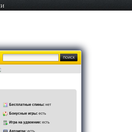
ми
ПОИСК
Бесплатные спины:
нет
Бонусные игры:
есть
Игра на удвоение:
есть
Автоигра:
есть