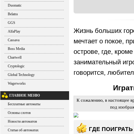
Duomatic
Belatra
GGS
Жизнь больших горо
AlfaPlay
мечтает о покое, п
Cassava
Boss Media
острове, где, кроме
Chartwell
занимательный игров
Cryptologic
говорится, любител
Global Technology
Wagerworks
Играт
ГЛАВНОЕ МЕНЮ
К сожалению, в настоящее в
Бесплатные автоматы
под изображ
Основы слотов
Новости автоматов
ГДЕ ПОИГРАТЬ
Статьи об автоматах