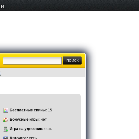
ми
ПОИСК
Бесплатные спины:
15
Бонусные игры:
нет
Игра на удвоение:
есть
Автоигра:
есть