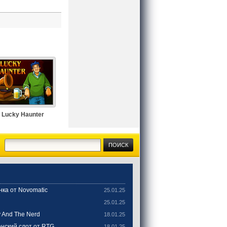
Lucky Haunter
ПОИСК
нка от Novomatic
25.01.25
25.01.25
y And The Nerd
18.01.25
енский слот от RTG
18.01.25