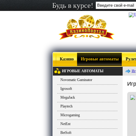
Будь в курсе!
Казино
Игровые автоматы
Руле
ИГРОВЫЕ АВТОМАТЫ
Иг
Novomatic Gaminator
Игр
Igrosoft
MegaJack
Playtech
Microgaming
NetEnt
BetSoft