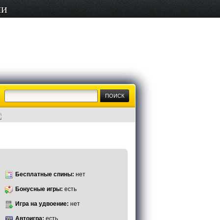
ми
ПОИСК
Бесплатные спины:
нет
Бонусные игры:
есть
Игра на удвоение:
нет
Автоигра:
есть