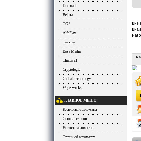
Duomatic
Belatra
Вне 
GGS
Види
AlfaPlay
Natio
Cassava
Boss Media
К с
Chartwell
Cryptologic
Global Technology
Wagerworks
ГЛАВНОЕ МЕНЮ
Бесплатные автоматы
1
Основы слотов
2
Новости автоматов
Статьи об автоматах