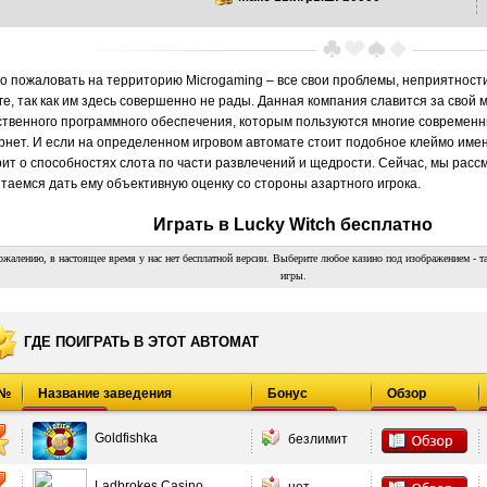
о пожаловать на территорию Microgaming – все свои проблемы, неприятности
ге, так как им здесь совершенно не рады. Данная компания славится за свой 
ственного программного обеспечения, которым пользуются многие современн
рнет. И если на определенном игровом автомате стоит подобное клеймо имен
рит о способностях слота по части развлечений и щедрости. Сейчас, мы рассм
таемся дать ему объективную оценку со стороны азартного игрока.
Играть в Lucky Witch бесплатно
ожалению, в настоящее время у нас нет бесплатной версии. Выберите любое казино под изображением - та
игры.
ГДЕ ПОИГРАТЬ В ЭТОТ АВТОМАТ
№
Название заведения
Бонус
Обзор
Goldfishka
безлимит
Ladbrokes Casino