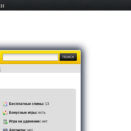
ми
ПОИСК
Бесплатные спины:
13
Бонусные игры:
есть
Игра на удвоение:
нет
Автоигра:
нет