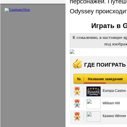
персонажей. Путеше
Odyssey происходи
Играть в 
К сожалению, в настоящее в
под изображ
ГДЕ ПОИГРАТЬ
№
Название заведения
Europa Casino
1
William Hill
2
Казино Winner
3