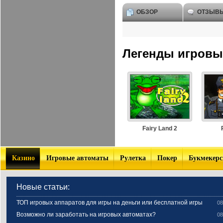
ОБЗОР
ОТЗЫВЫ
Легенды игровы
Fairy Land 2
Казино
Игровые автоматы
Рулетка
Покер
Букмекерс
Новые статьи:
ТОП игровых аппаратов для игры на деньги или бесплатной игры
08
без регистрации
Возможно ли заработать на игровых автоматах?
08