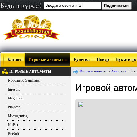
Будь в курсе!
Казино
Игровые автоматы
Рулетка
Покер
Букмекерс
ИГРОВЫЕ АВТОМАТЫ
Игровые автоматы
>
Автоматы
> Farme
Novomatic Gaminator
Игровой автом
Igrosoft
MegaJack
Playtech
Microgaming
NetEnt
BetSoft