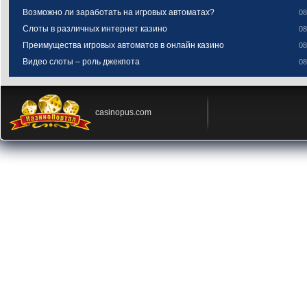
без регистрации
Возможно ли заработать на игровых автоматах?
08
Слоты в различных интернет казино
08
Преимущества игровых автоматов в онлайн казино
08
Видео слоты – роль джекпота
08
casinopus.com