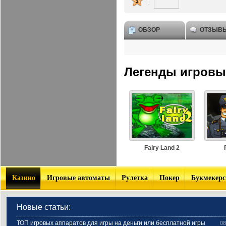
3
ОБЗОР
ОТЗЫВЫ
Легенды игровы
Fairy Land 2
Казино
Игровые автоматы
Рулетка
Покер
Букмекерс
Новые статьи:
ТОП игровых аппаратов для игры на деньги или бесплатной игры
08