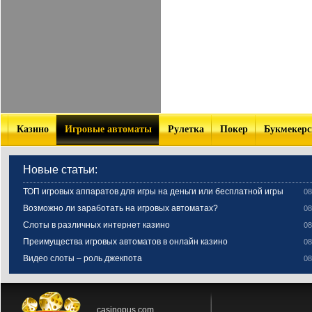
Казино
Игровые автоматы
Рулетка
Покер
Букмекерс
Новые статьи:
ТОП игровых аппаратов для игры на деньги или бесплатной игры
08
без регистрации
Возможно ли заработать на игровых автоматах?
08
Слоты в различных интернет казино
08
Преимущества игровых автоматов в онлайн казино
08
Видео слоты – роль джекпота
08
casinopus.com