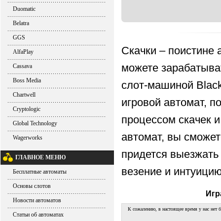
Duomatic
Belatra
GGS
Скачки – поистине 
AlfaPlay
можете зарабатыват
Cassava
Boss Media
слот-машиной Black
Chartwell
игровой автомат, 
Cryptologic
процессом скачек и
Global Technology
автомат, вы сможет
Wagerworks
придется выезжать 
ГЛАВНОЕ МЕНЮ
везение и интуицию
Бесплатные автоматы
Основы слотов
Игр
Новости автоматов
К сожалению, в настоящее время у нас нет 
Статьи об автоматах