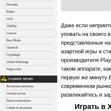
Duomatic
Belatra
GGS
Даже если неприятн
AlfaPlay
уповать на своего 
Cassava
Boss Media
представленные на
Chartwell
азартной игры и с
Cryptologic
производителя Play
Global Technology
таком аппарате, ка
Wagerworks
первую же минуту В
ГЛАВНОЕ МЕНЮ
современном рынке 
Бесплатные автоматы
Основы слотов
развлекайтесь и за
Новости автоматов
Играть в 
Статьи об автоматах