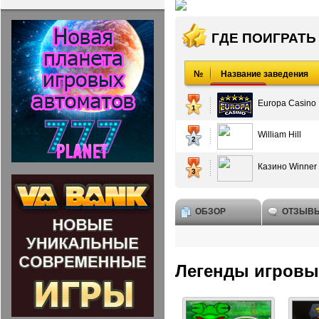
ГДЕ ПОИГРАТЬ
№
Название заведения
Europa Casino
1
William Hill
2
Казино Winner
3
ОБЗОР
ОТЗЫВЫ
Легенды игровы