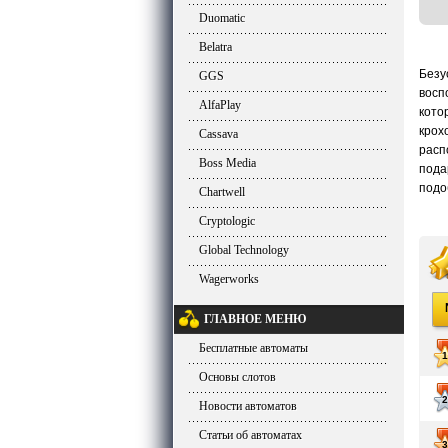
Duomatic
Belatra
Безу
GGS
восп
AlfaPlay
кото
крох
Cassava
расп
Boss Media
пода
подо
Chartwell
Cryptologic
Global Technology
Wagerworks
ГЛАВНОЕ МЕНЮ
Бесплатные автоматы
1
Основы слотов
2
Новости автоматов
Статьи об автоматах
3