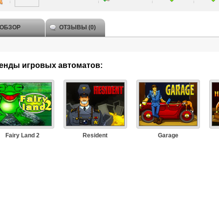
ОБЗОР
ОТЗЫВЫ (0)
енды игровых автоматов:
Fairy Land 2
Resident
Garage