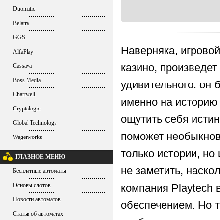
Duomatic
Belatra
GGS
Наверняка, игровой
AlfaPlay
казино, произведет
Cassava
Boss Media
удивительного: он 
Chartwell
именно на историю
Cryptologic
ощутить себя исти
Global Technology
поможет необыкнов
Wagerworks
только истории, но
ГЛАВНОЕ МЕНЮ
не заметить, наско
Бесплатные автоматы
Основы слотов
компания Playtech
Новости автоматов
обеспечением. Но т
Статьи об автоматах