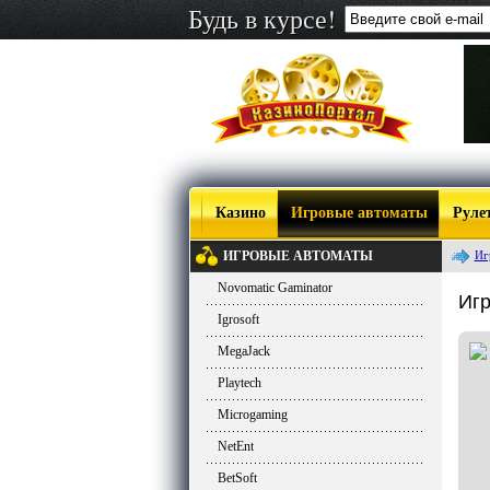
Будь в курсе!
Казино
Игровые автоматы
Руле
ИГРОВЫЕ АВТОМАТЫ
Иг
Novomatic Gaminator
Игр
Igrosoft
MegaJack
Playtech
Microgaming
NetEnt
BetSoft