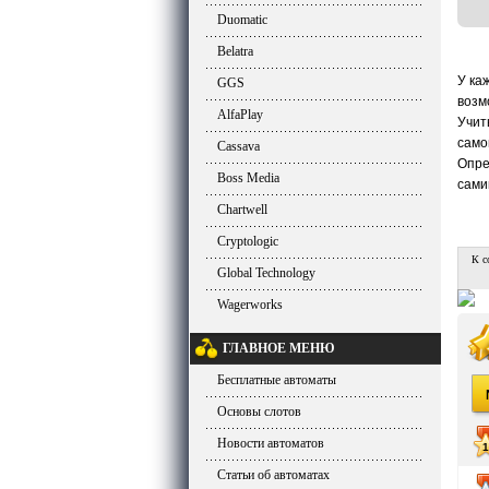
Duomatic
Belatra
У ка
GGS
возм
AlfaPlay
Учит
само
Cassava
Опре
Boss Media
сами
Chartwell
Cryptologic
К с
Global Technology
Wagerworks
ГЛАВНОЕ МЕНЮ
Бесплатные автоматы
Основы слотов
Новости автоматов
1
Статьи об автоматах