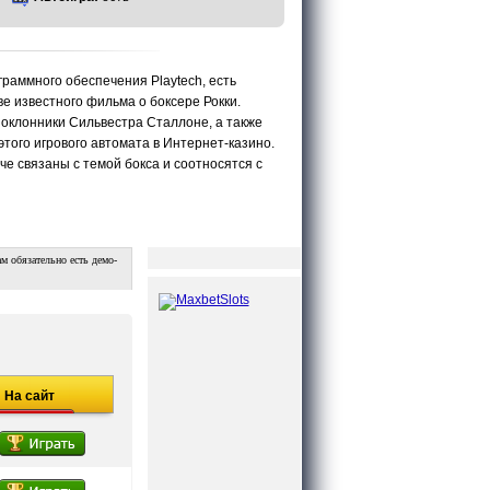
раммного обеспечения Playtech, есть
е известного фильма о боксере Рокки.
 поклонники Сильвестра Сталлоне, а также
того игрового автомата в Интернет-казино.
че связаны с темой бокса и соотносятся с
м обязательно есть демо-
На сайт