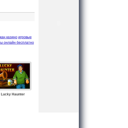
кан казино
игровые
ты онлайн бесплатно
Lucky Haunter