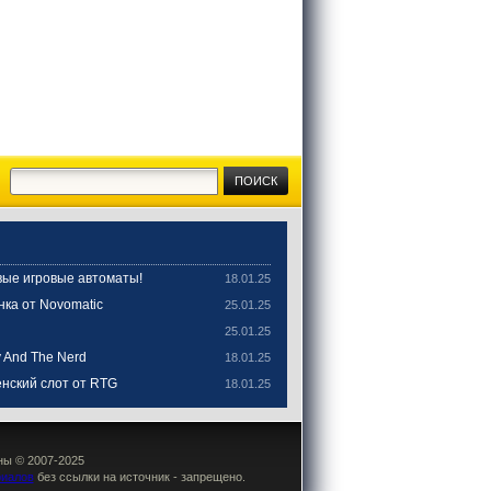
ПОИСК
вые игровые автоматы!
18.01.25
нка от Novomatic
25.01.25
25.01.25
y And The Nerd
18.01.25
енский слот от RTG
18.01.25
ны © 2007-2025
иалов
без ссылки на источник - запрещено.