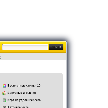
ПОИСК
Бесплатные спины:
10
Бонусные игры:
нет
Игра на удвоение:
есть
Автоигра:
есть