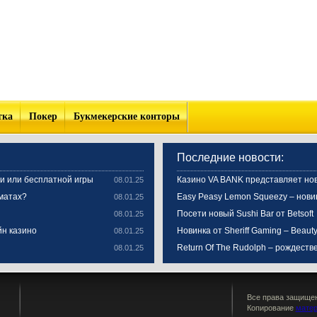
тка
Покер
Букмекерские конторы
Последние новости:
ги или бесплатной игры
Казино VA BANK представляет но
08.01.25
матах?
Easy Peasy Lemon Squeezy – нови
08.01.25
Посети новый Sushi Bar от Betsoft
08.01.25
йн казино
Новинка от Sheriff Gaming – Beaut
08.01.25
Return Of The Rudolph – рождеств
08.01.25
Все права защище
Копирование
матер