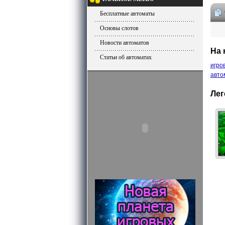
Бесплатные автоматы
Основы слотов
Новости автоматов
На 
Статьи об автоматах
игро
авто
Лег